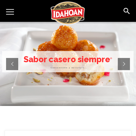
Idahoan
Sabor casero siempre
®
Conveniente y delicioso